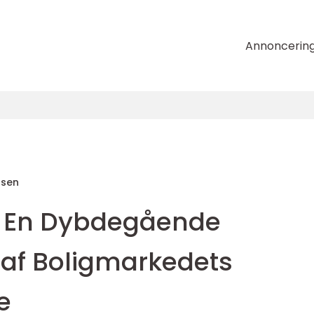
Annoncerin
nsen
: En Dybdegående
f Boligmarkedets
e