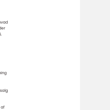
 hvad
der
,
ning
salg
 af