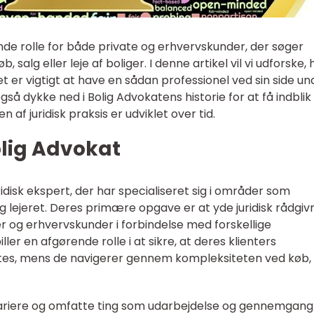
nde rolle for både private og erhvervskunder, der søger
b, salg eller leje af boliger. I denne artikel vil vi udforske,
et er vigtigt at have en sådan professionel ved sin side un
også dykke ned i Bolig Advokatens historie for at få indblik i
af juridisk praksis er udviklet over tid.
olig Advokat
idisk ekspert, der har specialiseret sig i områder som
lejeret. Deres primære opgave er at yde juridisk rådgiv
r og erhvervskunder i forbindelse med forskellige
ler en afgørende rolle i at sikre, at deres klienters
ttes, mens de navigerer gennem kompleksiteten ved køb, 
ariere og omfatte ting som udarbejdelse og gennemgang