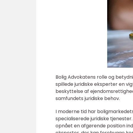
Bolig Advokatens rolle og betydning
spillede juridiske eksperter en vi
beskyttelse af ejendomsrettighede
samfundets juridiske behov.
I moderne tid har boligmarkedets 
specialiserede juridiske tjenester
opnået en afgørende position ind
eksperter, der kan forebygge kon