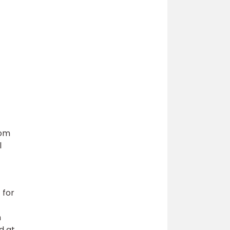
Rom
l
 for
m
d at