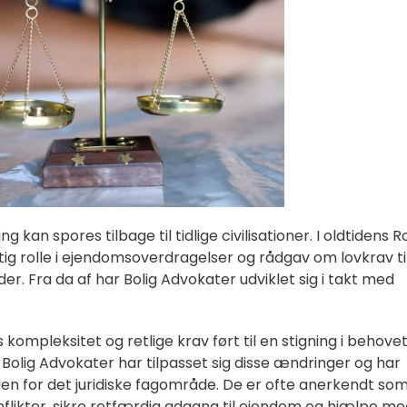
 kan spores tilbage til tidlige civilisationer. I oldtidens 
gtig rolle i ejendomsoverdragelser og rådgav om lovkrav ti
r. Fra da af har Bolig Advokater udviklet sig i takt med
kompleksitet og retlige krav ført til en stigning i behovet
. Bolig Advokater har tilpasset sig disse ændringer og har
en for det juridiske fagområde. De er ofte anerkendt so
flikter, sikre retfærdig adgang til ejendom og hjælpe me