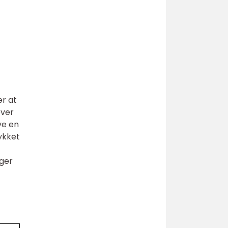
er at
over
ve en
lykket
ager