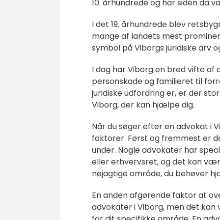
10. århundrede og har siden da væ
I det 19. århundrede blev retsby
mange af landets mest prominente
symbol på Viborgs juridiske arv o
I dag har Viborg en bred vifte a
personskade og familieret til fo
juridiske udfordring er, er der sto
Viborg, der kan hjælpe dig.
Når du søger efter en advokat i 
faktorer. Først og fremmest er de
under. Nogle advokater har speci
eller erhvervsret, og det kan væ
nøjagtige område, du behøver hjæl
En anden afgørende faktor at ove
advokater i Viborg, men det kan 
for dit specifikke område. En adv