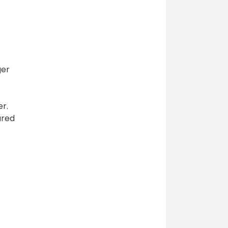
ger
er.
ured