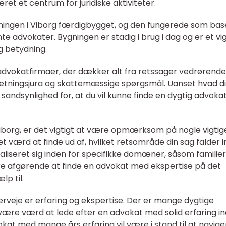
ret et centrum for juridiske aktiviteter.
gningen i Viborg færdigbygget, og den fungerede som bas
 advokater. Bygningen er stadig i brug i dag og er et vig
g betydning.
f advokatfirmaer, der dækker alt fra retssager vedrørende
rretningsjura og skattemæssige spørgsmål. Uanset hvad d
r sandsynlighed for, at du vil kunne finde en dygtig advokat
Viborg, er det vigtigt at være opmærksom på nogle vigtig
t værd at finde ud af, hvilket retsområde din sag falder i
aliseret sig inden for specifikke domæner, såsom familie
re afgørende at finde en advokat med ekspertise på det
p til.
rveje er erfaring og ekspertise. Der er mange dygtige
være værd at lede efter en advokat med solid erfaring i
okat med mange års erfaring vil være i stand til at navige