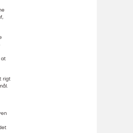
ne
f,
e
n
 at
 rigt
mål.
yen
det