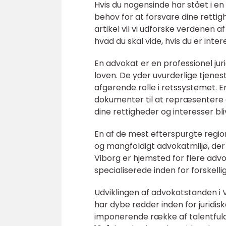
Hvis du nogensinde har stået i en s
behov for at forsvare dine rettig
artikel vil vi udforske verdenen a
hvad du skal vide, hvis du er inte
En advokat er en professionel jur
loven. De yder uvurderlige tjenes
afgørende rolle i retssystemet. E
dokumenter til at repræsentere di
dine rettigheder og interesser bl
En af de mest efterspurgte region
og mangfoldigt advokatmiljø, der e
Viborg er hjemsted for flere adv
specialiserede inden for forskell
Udviklingen af advokatstanden i
har dybe rødder inden for juridis
imponerende række af talentfulde