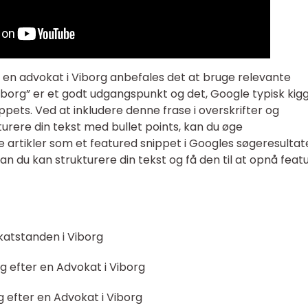
r en advokat i Viborg anbefales det at bruge relevante
Viborg” er et godt udgangspunkt og det, Google typisk kig
ppets. Ved at inkludere denne frase i overskrifter og
urere din tekst med bullet points, kan du øge
ne artikler som et featured snippet i Googles søgeresultat
n du kan strukturere din tekst og få den til at opnå feat
atstanden i Viborg
g efter en Advokat i Viborg
 efter en Advokat i Viborg