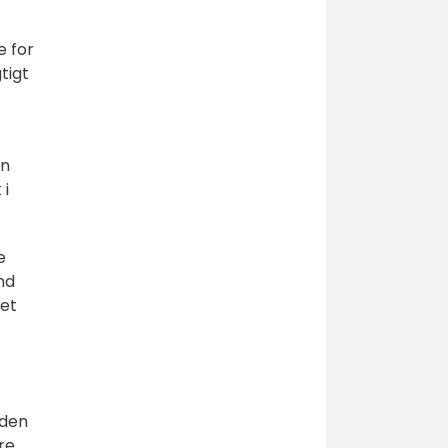
e for
tigt
in
 i
e
nd
ret
nden
re