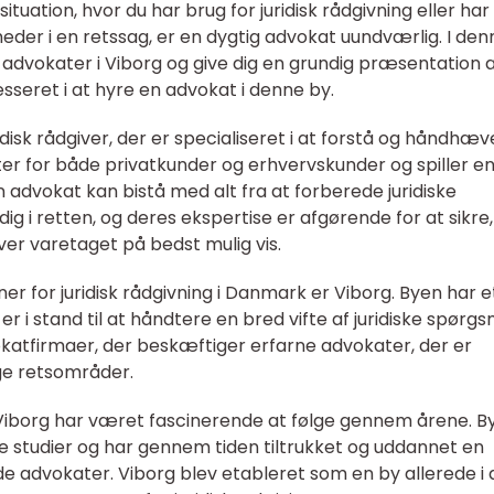
ituation, hvor du har brug for juridisk rådgivning eller har
heder i en retssag, er en dygtig advokat uundværlig. I den
f advokater i Viborg og give dig en grundig præsentation a
resseret i at hyre en advokat i denne by.
idisk rådgiver, der er specialiseret i at forstå og håndhæv
ter for både privatkunder og erhvervskunder og spiller e
n advokat kan bistå med alt fra at forberede juridiske
g i retten, og deres ekspertise er afgørende for at sikre,
iver varetaget på bedst mulig vis.
er for juridisk rådgivning i Danmark er Viborg. Byen har et
r i stand til at håndtere en bred vifte af juridiske spørgs
okatfirmaer, der beskæftiger erfarne advokater, der er
ige retsområder.
 Viborg har været fascinerende at følge gennem årene. B
ke studier og har gennem tiden tiltrukket og uddannet en
 advokater. Viborg blev etableret som en by allerede i 