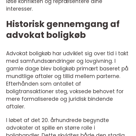
løse konflikten og repræsentere dine
interesser.
Historisk gennemgang af
advokat boligkøb
Advokat boligkøb har udviklet sig over tid i takt
med samfundsændringer og lovgivning. I
gamle dage blev boligkøb primært baseret på
mundtlige aftaler og tillid mellem parterne.
Efterhånden som antallet af
boligtransaktioner steg, voksede behovet for
mere formaliserede og juridisk bindende
aftaler.
I løbet af det 20. århundrede begyndte
advokater at spille en større rolle i
bolighandler. Dette skyldtes både den stadig