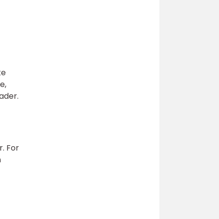
ke
e,
ader.
. For
n