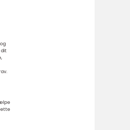
 og
dit
,
rav.
jælpe
Dette