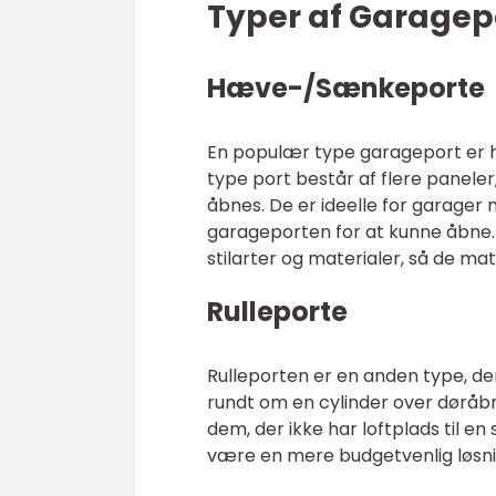
Typer af Garagep
Hæve-/Sænkeporte
En populær type garageport er
type port består af flere panele
åbnes. De er ideelle for garage
garageporten for at kunne åbne
stilarter og materialer, så de ma
Rulleporte
Rulleporten er en anden type, der
rundt om en cylinder over døråbn
dem, der ikke har loftplads til en 
være en mere budgetvenlig løsn