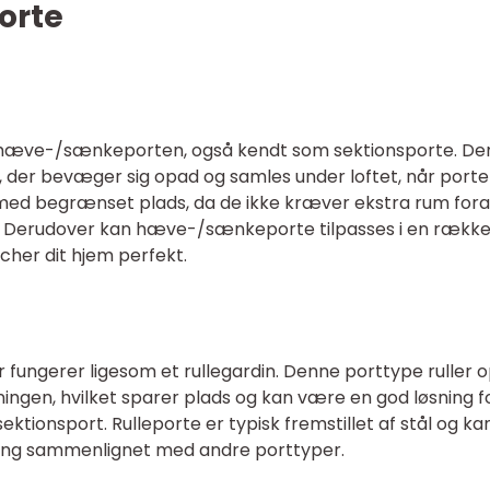
orte
 hæve-/sænkeporten, også kendt som sektionsporte. De
r, der bevæger sig opad og samles under loftet, når port
r med begrænset plads, da de ikke kræver ekstra rum for
. Derudover kan hæve-/sænkeporte tilpasses i en rækk
tcher dit hjem perfekt.
 fungerer ligesom et rullegardin. Denne porttype ruller 
ingen, hvilket sparer plads og kan være en god løsning f
sektionsport. Rulleporte er typisk fremstillet af stål og ka
ing sammenlignet med andre porttyper.