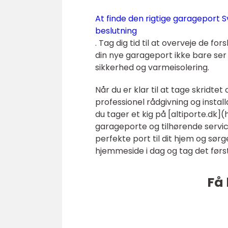
At finde den rigtige garageport S
beslutning
. Tag dig tid til at overveje de fo
din nye garageport ikke bare se
sikkerhed og varmeisolering.
Når du er klar til at tage skridtet
professionel rådgivning og installa
du tager et kig på [altiporte.dk](
garageporte og tilhørende servi
perfekte port til dit hjem og sørge
hjemmeside i dag og tag det førs
Få 