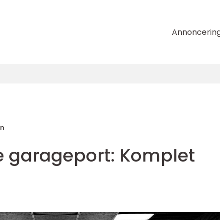
Annoncerin
en
e garageport: Komplet