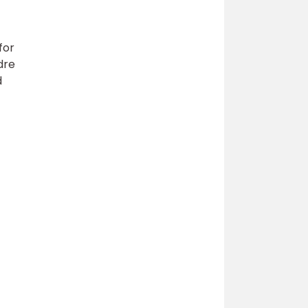
for
dre
d