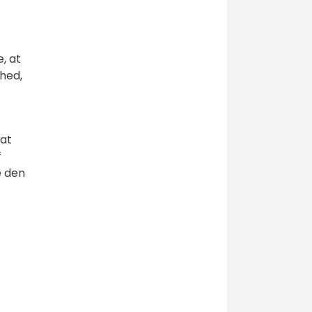
e, at
hed,
 at
f
e den