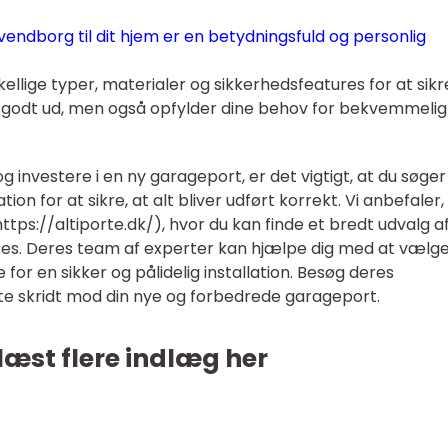
vendborg til dit hjem er en betydningsfuld og personlig
rskellige typer, materialer og sikkerhedsfeatures for at sikr
r godt ud, men også opfylder dine behov for bekvemmelig
 og investere i en ny garageport, er det vigtigt, at du søger
tion for at sikre, at alt bliver udført korrekt. Vi anbefaler,
https://altiporte.dk/), hvor du kan finde et bredt udvalg a
ces. Deres team af experter kan hjælpe dig med at vælg
 for en sikker og pålidelig installation. Besøg deres
te skridt mod din nye og forbedrede garageport.
læst flere indlæg her