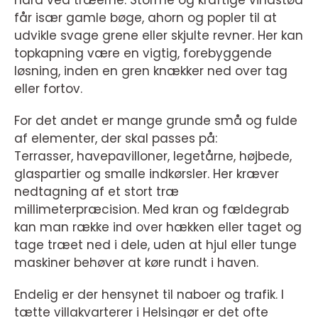
hård ved træerne. Storme og kraftige vindstød
får især gamle bøge, ahorn og popler til at
udvikle svage grene eller skjulte revner. Her kan
topkapning være en vigtig, forebyggende
løsning, inden en gren knækker ned over tag
eller fortov.
For det andet er mange grunde små og fulde
af elementer, der skal passes på:
Terrasser, havepavilloner, legetårne, højbede,
glaspartier og smalle indkørsler. Her kræver
nedtagning af et stort træ
millimeterpræcision. Med kran og fældegrab
kan man række ind over hækken eller taget og
tage træet ned i dele, uden at hjul eller tunge
maskiner behøver at køre rundt i haven.
Endelig er der hensynet til naboer og trafik. I
tætte villakvarterer i Helsingør er det ofte