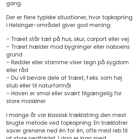
gang.
Der er flere typiske situationer, hvor topkapning
i Helsingør-området giver god mening:
– Træet står tæt på hus, skur, carport eller vej
– Træet hælder mod bygninger eller naboens
grund
– Rødder eller stamme viser tegn på sygdom
eller råd
– Du vil bevare dele af træet, f.eks. som høj
stub eller til naturformål
– Haven er smal eller svært tilgængelig for
store maskiner
I mange år var klassisk træklatring den mest
brugte metode ved topkapning. En træklatrer
saver grenene ned én for én, ofte med reb til
at styre nedfaldet. I dag er kran med