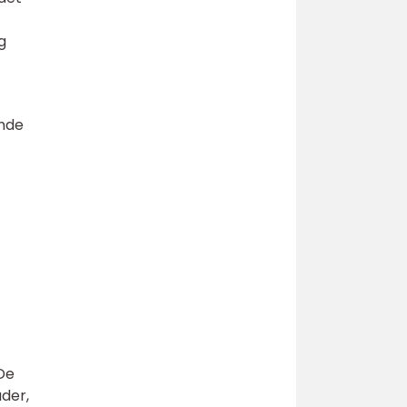
g
ende
 De
åder,