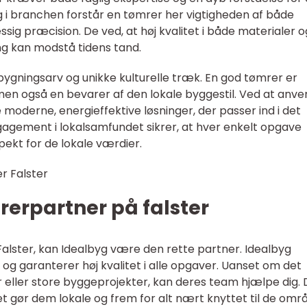
ing i branchen forstår en tømrer her vigtigheden af både
 præcision. De ved, at høj kvalitet i både materialer o
ing kan modstå tidens tand.
bygningsarv og unikke kulturelle træk. En god tømrer er
men også en bevarer af den lokale byggestil. Ved at anv
moderne, energieffektive løsninger, der passer ind i det
agement i lokalsamfundet sikrer, at hver enkelt opgave
ekt for de lokale værdier.
rerpartner på falster
alster, kan Idealbyg være den rette partner. Idealbyg
 og garanterer høj kvalitet i alle opgaver. Uanset om det
r eller store byggeprojekter, kan deres team hjælpe dig.
ket gør dem lokale og frem for alt nært knyttet til de omr