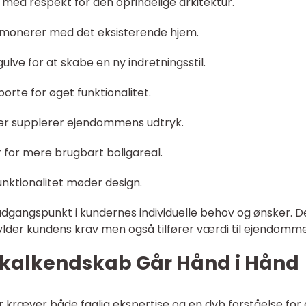
med respekt for den oprindelige arkitektur.
armonerer med det eksisterende hjem.
lve for at skabe en ny indretningsstil.
orte for øget funktionalitet.
der supplerer ejendommens udtryk.
r for mere brugbart boligareal.
nktionalitet møder design.
 udgangspunkt i kundernes individuelle behov og ønsker. D
pfylder kundens krav men også tilfører værdi til ejendomm
Lokalkendskab Går Hånd i Hånd
 kræver både faglig ekspertise og en dyb forståelse for 