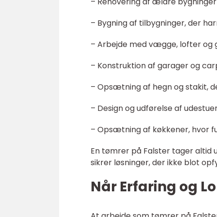
– Renovering af ældre bygninger 
– Bygning af tilbygninger, der h
– Arbejde med vægge, lofter og gu
– Konstruktion af garager og carp
– Opsætning af hegn og stakit, 
– Design og udførelse af udestue
– Opsætning af køkkener, hvor fu
En tømrer på Falster tager altid
sikrer løsninger, der ikke blot o
Når Erfaring og 
At arbejde som tømrer på Falster