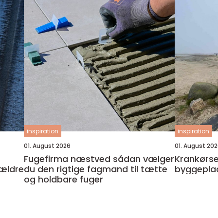
inspiration
inspiration
01. August 2026
01. August 20
Fugefirma næstved sådan vælger
Krankørsel odens
 ældre
du den rigtige fagmand til tætte
byggeplad
og holdbare fuger