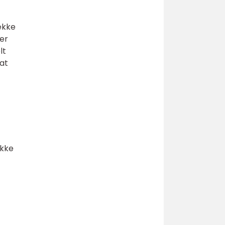
ække
er
lt
at
ække