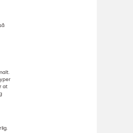
så
malt.
typer
r at
g
lig.