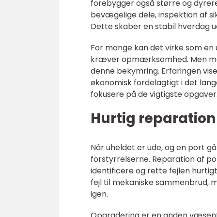
forebygger også større og dyrere
bevægelige dele, inspektion af s
Dette skaber en stabil hverdag u
For mange kan det virke som en uo
kræver opmærksomhed. Men med 
denne bekymring. Erfaringen vise
økonomisk fordelagtigt i det lang
fokusere på de vigtigste opgaver
Hurtig reparatio
Når uheldet er ude, og en port gå
forstyrrelserne. Reparation af p
identificere og rette fejlen hurti
fejl til mekaniske sammenbrud, me
igen.
Opgradering er en anden væsentl