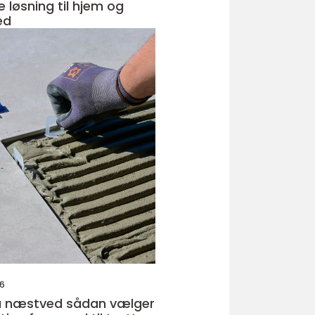
e løsning til hjem og
ed
26
ved sådan vælger