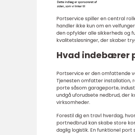
Portservice spiller en central rol
handler ikke kun om en velfunger
den opfylder alle sikkerheds og f
kvalitetsløsninger, der skaber try
Hvad indebærer p
Portservice er den omfattende ved
Tjenesten omfatter installation, 
porte såsom garageporte, industri
undgå uforudsete nedbrud, der ka
virksomheder.
Forestil dig en travl hverdag, hvo
portnedbrud kan skabe store kom
daglig logistik. En funktionel port