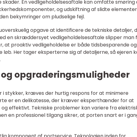
 skader. En vedligeholdelsesaftale kan omfatte smøring 
ikkerhedskomponenter, og udskiftning af slidte elementer
den bekymringer om pludselige fejl.
verskuelig opgave at identificere de tekniske detaljer, 
en skræddersyet vedligeholdelsesaftale slipper man 
r, at proaktiv vedligeholdelse er både tidsbesparende og
e løb. Her tager eksperterne sig af detaljerne, så ejeren 
.
n og opgraderingsmuligheder
r i stykker, kræves der hurtig respons for at minimere
orte er en delikatesse, der kræver eksperthænder for at
gt og effektivt. Tekniske problemer kan variere fra elektris
n en professionel tilgang sikrer, at porten snart er i gan
ig komponent af portservice. Teknologien inden for