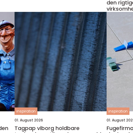
den rigtig
virksomh
inspiration
inspiration
01. August 2026
01. August 20
Tagpap viborg holdbare
Fugefirma næst