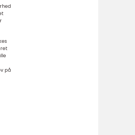
erhed
et
r
kes
eret
lle
ov på