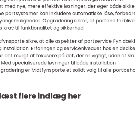
 med nye, mere effektive løsninger, der øger både sikk
erne portsystemer kan inkludere automatiske låse, forbedr
tyringsmuligheder. Opgradering sikrer, at portene forblive
krav til funktionalitet og sikkerhed.
tfynsporte sikre, at alle aspekter af portservice Fyn dæk
g installation. Erfaringen og serviceniveauet hos en dedik
det muligt at fokusere på det, der er vigtigt, uden at sku
Med specialiserede løsninger til både installation,
gradering er Midtfynsporte et solidt valg til alle portbeh
læst flere indlæg her