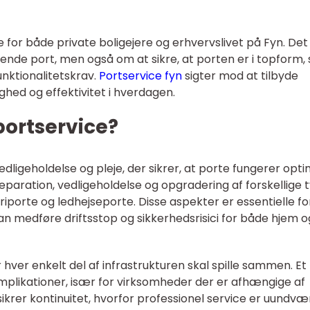
le for både private boligejere og erhvervslivet på Fyn. Det
ende port, men også om at sikre, at porten er i topform, 
unktionalitetskrav.
Portservice fyn
sigter mod at tilbyde
ghed og effektivitet i hverdagen.
ortservice?
ligeholdelse og pleje, der sikrer, at porte fungerer opti
reparation, vedligeholdelse og opgradering af forskellige 
porte og ledhejseporte. Disse aspekter er essentielle fo
n medføre driftsstop og sikkerhedsrisici for både hjem o
r hver enkelt del af infrastrukturen skal spille sammen. Et
plikationer, især for virksomheder der er afhængige af
 sikrer kontinuitet, hvorfor professionel service er uundvær