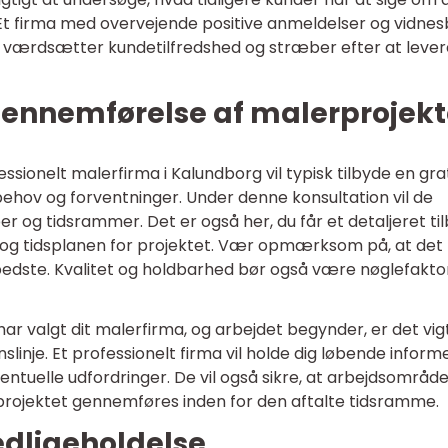
Et firma med overvejende positive anmeldelser og vidnes
 de værdsætter kundetilfredshed og stræber efter at lever
ennemførelse af malerprojekt
ssionelt malerfirma i Kalundborg vil typisk tilbyde en gra
 behov og forventninger. Under denne konsultation vil de
er og tidsrammer. Det er også her, du får et detaljeret til
og tidsplanen for projektet. Vær opmærksom på, at det
et bedste. Kvalitet og holdbarhed bør også være nøglefaktor
ar valgt dit malerfirma, og arbejdet begynder, er det vigt
linje. Et professionelt firma vil holde dig løbende inform
ntuelle udfordringer. De vil også sikre, at arbejdsområd
t projektet gennemføres inden for den aftalte tidsramme.
vedligeholdelse