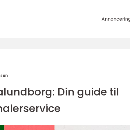
Annoncerin
nsen
alundborg: Din guide til
malerservice