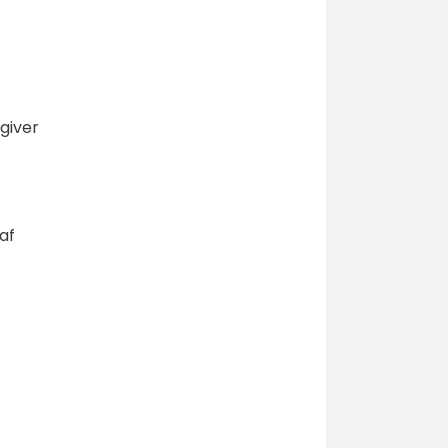
 giver
af