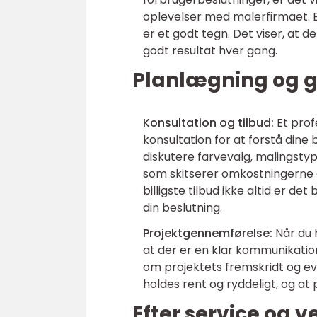
oplevelser med malerfirmaet. 
er et godt tegn. Det viser, at
godt resultat hver gang.
Planlægning og g
Konsultation og tilbud:
Et profe
konsultation for at forstå dine
diskutere farvevalg, malingstyp
som skitserer omkostningerne 
billigste tilbud ikke altid er d
din beslutning.
Projektgennemførelse:
Når du h
at der er en klar kommunikations
om projektets fremskridt og eve
holdes rent og ryddeligt, og a
Efter service og 