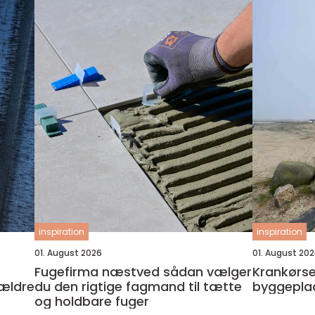
inspiration
inspiration
01. August 2026
01. August 20
Fugefirma næstved sådan vælger
Krankørsel odens
 ældre
du den rigtige fagmand til tætte
byggeplad
og holdbare fuger