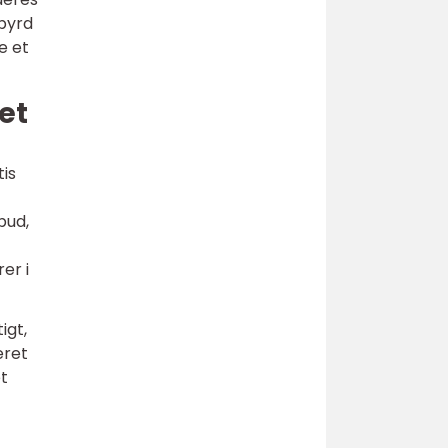
byrd
e et
et
tis
bud,
er i
igt,
eret
et