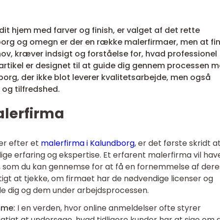
it hjem med farver og finish, er valget af det rette
borg og omegn er der en række malerfirmaer, men at fi
ov, kræver indsigt og forståelse for, hvad professionel
rtikel er designet til at guide dig gennem processen 
org, der ikke blot leverer kvalitetsarbejde, men også
og tilfredshed.
alerfirma
er efter et
malerfirma i Kalundborg
, er det første skridt a
dige erfaring og ekspertise. Et erfarent malerfirma vil hav
ter, som du kan gennemse for at få en fornemmelse af dere
gtigt at tjekke, om firmaet har de nødvendige licenser og
de dig og dem under arbejdsprocessen.
mme:
I en verden, hvor online anmeldelser ofte styrer
igtigt at undersøge, hvad tidligere kunder har at sige om 