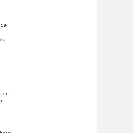
nde
med
t
e en
s
deres