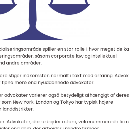
cialiseringsområde spiller en stor rolle i, hvor meget de k
iseringsområder, såsom corporate law og intellektuel
end andre områder.
iere stiger indkomsten normalt i takt med erfaring. Advo
sk tjene mere end nyuddannede advokater.
for advokater varierer også betydeligt afhængigt af deres
r som New York, London og Tokyo har typisk højere
 landdistrikter.
aer: Advokater, der arbejder i store, velrenommerede firm
ialer end dem, der arbejder i mindre firmaer.