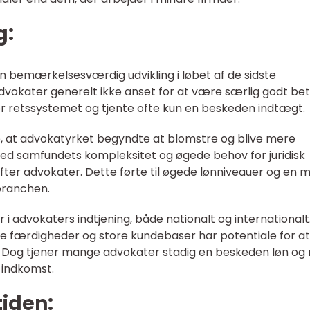
g:
bemærkelsesværdig udvikling i løbet af de sidste
dvokater generelt ikke anset for at være særlig godt bet
or retssystemet og tjente ofte kun en beskeden indtægt.
de, at advokatyrket begyndte at blomstre og blive mere
med samfundets kompleksitet og øgede behov for juridisk
efter advokater. Dette førte til øgede lønniveauer og en 
branchen.
r i advokaters indtjening, både nationalt og internationalt
 færdigheder og store kundebaser har potentiale for at
et. Dog tjener mange advokater stadig en beskeden løn og
 indkomst.
tiden: