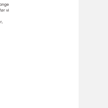
Mange
ør vi
r,