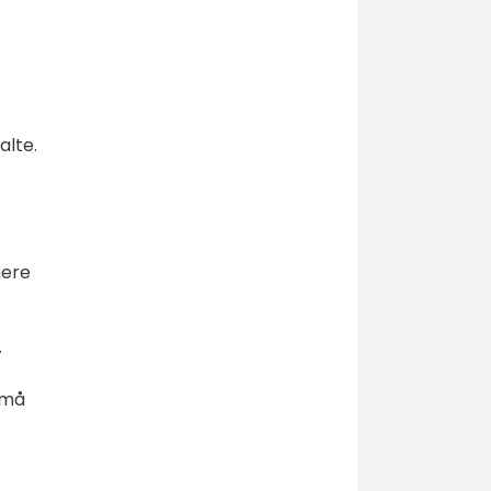
alte.
mere
.
 må