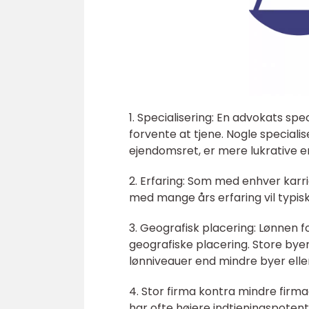
1. Specialisering: En advokats spe
forvente at tjene. Nogle special
ejendomsret, er mere lukrative 
2. Erfaring: Som med enhver karr
med mange års erfaring vil typi
3. Geografisk placering: Lønnen 
geografiske placering. Store bye
lønniveauer end mindre byer eller
4. Stor firma kontra mindre firm
har ofte højere indtjeningspotent