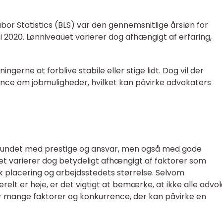
Labor Statistics (BLS) var den gennemsnitlige årsløn for
i 2020. Lønniveauet varierer dog afhængigt af erfaring,
ngerne at forblive stabile eller stige lidt. Dog vil der
ence om jobmuligheder, hvilket kan påvirke advokaters
rbundet med prestige og ansvar, men også med gode
et varierer dog betydeligt afhængigt af faktorer som
isk placering og arbejdsstedets størrelse. Selvom
elt er høje, er det vigtigt at bemærke, at ikke alle advo
er mange faktorer og konkurrence, der kan påvirke en