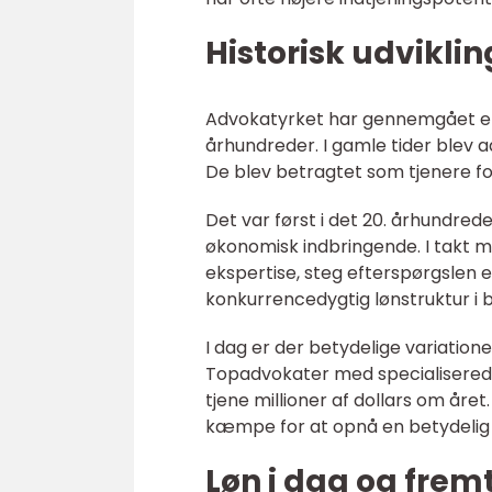
Historisk udviklin
Advokatyrket har gennemgået en 
århundreder. I gamle tider blev a
De blev betragtet som tjenere f
Det var først i det 20. århundre
økonomisk indbringende. I takt 
ekspertise, steg efterspørgslen 
konkurrencedygtig lønstruktur i 
I dag er der betydelige variatione
Topadvokater med specialiserede
tjene millioner af dollars om år
kæmpe for at opnå en betydelig
Løn i dag og frem