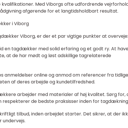
 kvalifikationer. Med Viborgs ofte udfordrende vejrforhol
rådgivning afgørende for et langtidsholdbart resultat.
kker i Viborg
agdækker Viborg, er der et par vigtige punkter at overveje
ltid en tagdækker med solid erfaring og et godt ry. At hav
e, at de har mødt og løst adskillige tagrelaterede
æs anmeldelser online og anmod om referencer fra tidlig
iteten af deres arbejde og kundetilfredshed.
kkere arbejder med materialer af høj kvalitet. Sørg for, 
respekterer de bedste praksisser inden for tagdækning
 skriftligt tilbud, inden arbejdet starter. Det sikrer, at der ik
 undervejs.