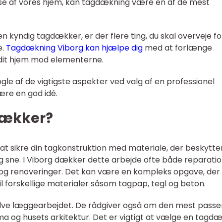
lse af vores hjem, kan tagdækning være en af de mest
en kyndig tagdækker, er der flere ting, du skal overveje fo
e.
Tagdækning Viborg kan hjælpe dig
med at forlænge
 dit hjem mod elementerne.
 nogle af de vigtigste aspekter ved valg af en professionel
re en god idé.
dækker?
t sikre din tagkonstruktion med materiale, der beskytte
g sne. I Viborg dækker dette arbejde ofte både reparati
 og renoveringer. Det kan være en kompleks opgave, der
 forskellige materialer såsom tagpap, tegl og beton.
elve læggearbejdet. De rådgiver også om den mest pass
lima og husets arkitektur. Det er vigtigt at vælge en tagd