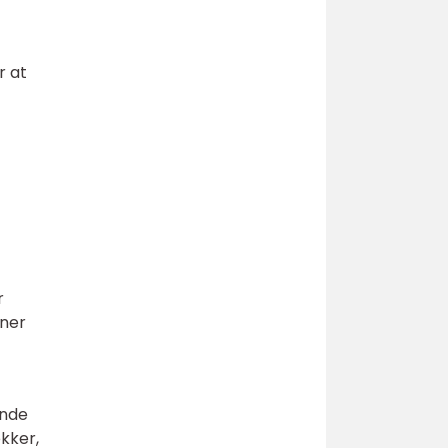
r at
r
oner
ende
ækker,