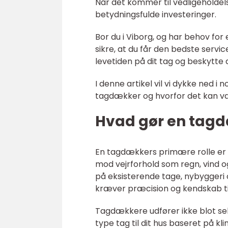
Når det kommer til vedligeholde
betydningsfulde investeringer.
Bor du i Viborg, og har behov for 
sikre, at du får den bedste servic
levetiden på dit tag og beskytte
I denne artikel vil vi dykke ned i
tagdækker og hvorfor det kan væ
Hvad gør en tag
En tagdækkers primære rolle er a
mod vejrforhold som regn, vind o
på eksisterende tage, nybyggeri
kræver præcision og kendskab til
Tagdækkere udfører ikke blot s
type tag til dit hus baseret på k