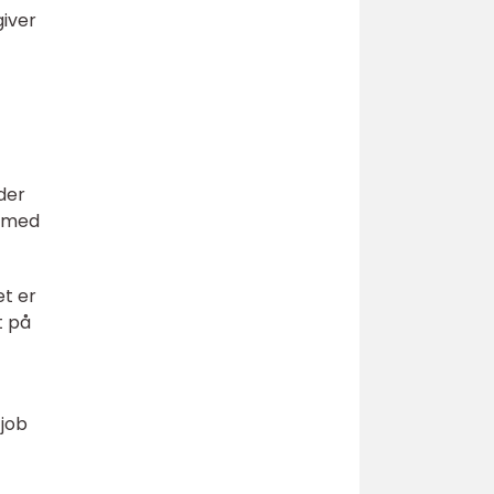
giver
der
m med
et er
t på
 job