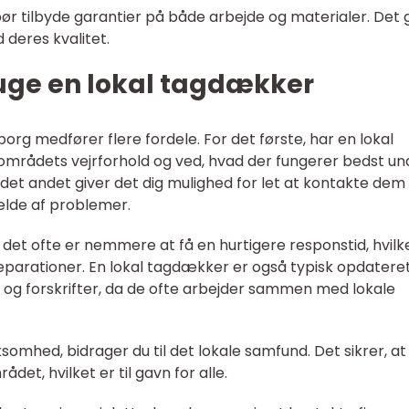
ør tilbyde garantier på både arbejde og materialer. Det 
 deres kvalitet.
ruge en lokal tagdækker
org medfører flere fordele. For det første, har en lokal
områdets vejrforhold og ved, hvad der fungerer bedst un
r det andet giver det dig mulighed for let at kontakte de
fælde af problemer.
 det ofte er nemmere at få en hurtigere responstid, hvilk
eparationer. En lokal tagdækker er også typisk opdatere
 og forskrifter, da de ofte arbejder sammen med lokale
rksomhed, bidrager du til det lokale samfund. Det sikrer, at
ådet, hvilket er til gavn for alle.