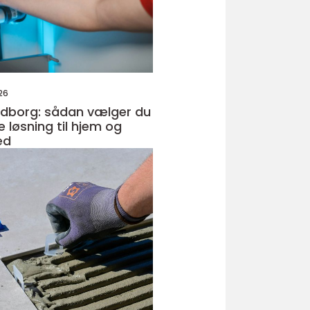
26
ndborg: sådan vælger du
e løsning til hjem og
ed