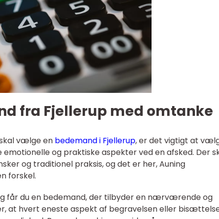
d fra Fjellerup med omtanke
u skal vælge en
bedemand i Fjellerup
, er det vigtigt at væl
e emotionelle og praktiske aspekter ved en afsked. Der s
nsker og traditionel praksis, og det er her, Auning
n forskel.
ng får du en bedemand, der tilbyder en nærværende og
er, at hvert eneste aspekt af begravelsen eller bisættels