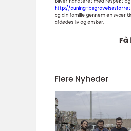
bliver håndteret med respekt o
http://auning-begravelsesforret
og din familie gennem en svær ti
afdødes liv og ønsker.
Få 
Flere Nyheder