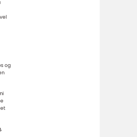
å
vel
es og
en
ni
ne
 et
,