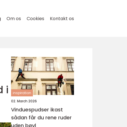
g
Om os
Cookies
Kontakt os
 i
inspiration
02. March 2026
Vinduespudser ikast
sådan får du rene ruder
uden bøvl