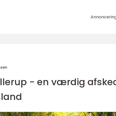
Annoncerin
nsen
lerup - en værdig afsked
sland