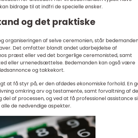
an bidrage til at indfri de specielle ønsker.
tand og det praktiske
og organiseringen af selve ceremonien, står bedemande
aver. Det omfatter blandt andet udarbejdelse af
d hos præst eller ved det borgerlige ceremonisted, samt
vsted eller urnenedsættelse. Bedemanden kan også være
dødsannonce og takkekort.
gt at få styr på, er den afdødes økonomiske forhold. En 
ning omkring arv og testamente, samt forvaltning af d
g del af processen, og ved at få professionel assistance s
 alle de nødvendige aspekter.