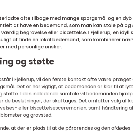
efterladte ofte tilbage med mange spørgsmål og en dyb
ssentielt at have en bedemand, som man kan stole på og
ærdig begravelse eller bisættelse. I Fjellerup, en idylli
 muligt at finde en lokal bedemand, som kombinerer næ
er med personlige ønsker.
ing og støtte
år i Fjellerup, vil den første kontakt ofte være præget 
smål. Det er her vigtigt, at bedemanden er klar til at lyt
g støtte. I den indledende samtale vil bedemanden hjæl
 de beslutninger, der skal tages. Det omfatter valg af ki
velses- eller bisættelsesceremonien, samt håndtering af
blomster og gravsted.
nde, at der er plads til at de pårørendes og den afdødes