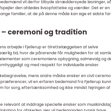
bedemænd vil derfor tilbyde skræddersyede løsninger, s
fspejler den afdødes livsopfattelse og værdier. Det er en
ange familier, at de på denne måde kan sige et sidste far
 – ceremoni og tradition
arbejde i Fjellerup er tilrettelæggelsen af selve
ærlig tid, hvor de pårørende får muligheden for at saml
e elementer som ceremoniens opbygning, salmevalg og d
omhyggeligt og med respekt for individuelle ønsker.
irkebegravelse, mens andre måske ønsker en civil ceremo
t præferencer, vil en erfaren bedemand fra Fjellerup kun
um for sorg, eftertænksomhed og ikke mindst fejringen af
re relevant at inddrage specielle ønsker som musikindslag
ik lokation for afskeden. Her vil bedemanden typisk have