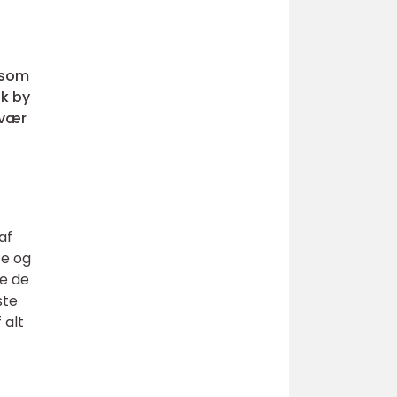
 som
sk by
rvær
af
te og
pe de
ste
 alt