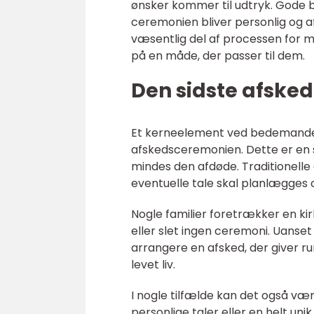
ønsker kommer til udtryk. Gode 
ceremonien bliver personlig og a
væsentlig del af processen for m
på en måde, der passer til dem.
Den sidste afsked
Et kerneelement ved bedemandens 
afskedsceremonien. Dette er en s
mindes den afdøde. Traditionell
eventuelle tale skal planlægges 
Nogle familier foretrækker en k
eller slet ingen ceremoni. Uanse
arrangere en afsked, der giver r
levet liv.
I nogle tilfælde kan det også væ
personlige taler eller en helt un