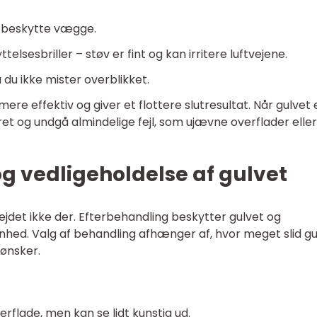
t beskytte vægge.
sesbriller – støv er fint og kan irritere luftvejene.
 du ikke mister overblikket.
re effektiv og giver et flottere slutresultat. Når gulvet 
et og undgå almindelige fejl, som ujævne overflader eller
g vedligeholdelse af gulvet
ejdet ikke der. Efterbehandling beskytter gulvet og
hed. Valg af behandling afhænger af, hvor meget slid gu
 ønsker.
erflade, men kan se lidt kunstig ud.