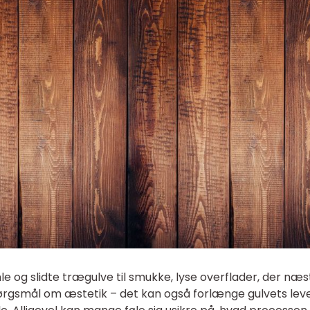
e og slidte trægulve til smukke, lyse overflader, der næ
spørgsmål om æstetik – det kan også forlænge gulvets lev