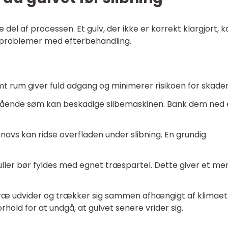
 del af processen. Et gulv, der ikke er korrekt klargjort, k
 problemer med efterbehandling.
t rum giver fuld adgang og minimerer risikoen for skader
ende søm kan beskadige slibemaskinen. Bank dem ned e
navs kan ridse overfladen under slibning. En grundig
uller bør fyldes med egnet træspartel. Dette giver et me
æ udvider og trækker sig sammen afhængigt af klimaet
orhold for at undgå, at gulvet senere vrider sig.