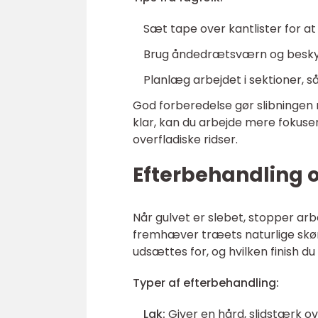
Sæt tape over kantlister for a
Brug åndedrætsværn og beskyttel
Planlæg arbejdet i sektioner, så
God forberedelse gør slibningen me
klar, kan du arbejde mere fokuser
overfladiske ridser.
Efterbehandling o
Når gulvet er slebet, stopper arb
fremhæver træets naturlige skøn
udsættes for, og hvilken finish du
Typer af efterbehandling:
Lak:
Giver en hård, slidstærk ov