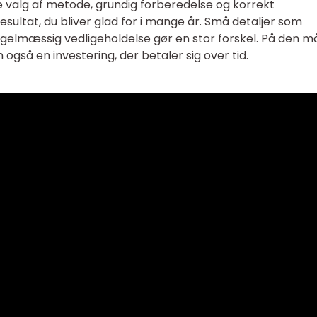
 valg af metode, grundig forberedelse og korrekt
sultat, du bliver glad for i mange år. Små detaljer som
egelmæssig vedligeholdelse gør en stor forskel. På den 
 også en investering, der betaler sig over tid.