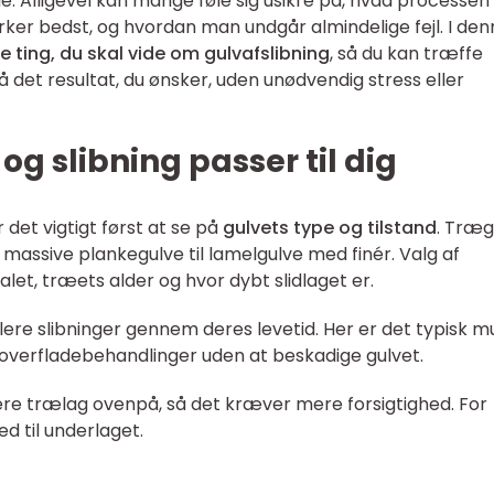
. Alligevel kan mange føle sig usikre på, hvad processen
rker bedst, og hvordan man undgår almindelige fejl. I de
e ting, du skal vide om gulvafslibning
, så du kan træffe
 det resultat, du ønsker, uden unødvendig stress eller
og slibning passer til dig
r det vigtigt først at se på
gulvets type og tilstand
. Træg
massive plankegulve til lamelgulve med finér. Valg af
et, træets alder og hvor dybt slidlaget er.
lere slibninger gennem deres levetid. Her er det typisk mu
 overfladebehandlinger uden at beskadige gulvet.
re trælag ovenpå, så det kræver mere forsigtighed. For
ed til underlaget.