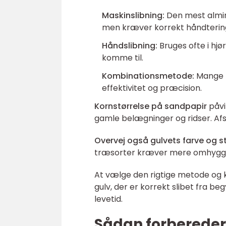
Maskinslibning:
Den mest almind
men kræver korrekt håndterin
Håndslibning:
Bruges ofte i hj
komme til.
Kombinationsmetode:
Mange f
effektivitet og præcision.
Kornstørrelse på sandpapir
påvi
gamle belægninger og ridser. Afsl
Overvej også gulvets farve og st
træsorter kræver mere omhyggeli
At vælge den rigtige metode og ko
gulv, der er korrekt slibet fra b
levetid.
Sådan forbereder 