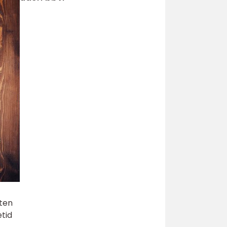
sten
etid