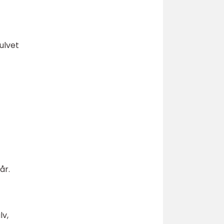
ulvet
år.
lv,