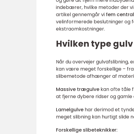
og gøre dit hjem mere indbydende
indebærer, hvilke metoder der vi
artikel gennemgår vi
fem central
velinformerede beslutninger og få
ekstraomkostninger.
Hvilken type gulv 
Når du overvejer gulvafslibning, e
kan være meget forskellige – fra 
slibemetode afhænger af material
Massive trægulve
kan ofte tåle f
at fjerne dybere ridser og gamle
Lamelgulve
har derimod et tynde
meget slibning kan hurtigt slide n
Forskellige slibeteknikker: