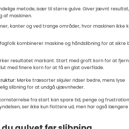
elige metode, især til større gulve. Giver jævnt resultat
g af maskinen.
ørner, kanter og ved trange områder, hvor maskinen ikke 
agfolk kombinerer maskine og håndslibning for at sikre
rker resultatet markant. Start med groft korn for at fjer
ut med finere korn for at få en glat overflade.
ruktur:
Mørke træsorter skjuler ridser bedre, mens lyse
g slibning for at undgå ujævnheder.
rnstørrelse fra start kan spare tid, penge og frustration
egyndelsen, ser ikke kun flottere ud, men har også længere
du gulvet før slibning