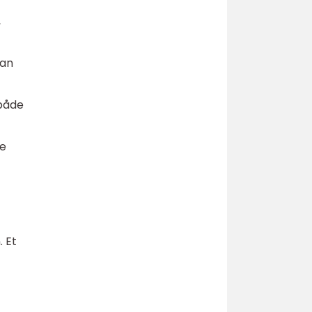
,
kan
 både
ne
. Et