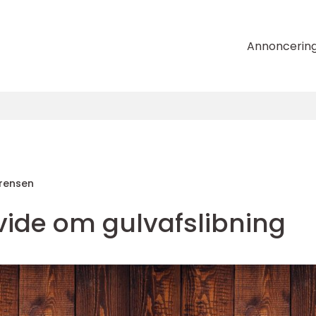
Annoncerin
rensen
 vide om gulvafslibning