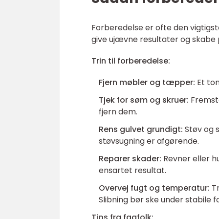
Forberedelse er ofte den vigtigste
give ujævne resultater og skabe
Trin til forberedelse:
Fjern møbler og tæpper:
Et tom
Tjek for søm og skruer:
Fremstå
fjern dem.
Rens gulvet grundigt:
Støv og s
støvsugning er afgørende.
Reparer skader:
Revner eller h
ensartet resultat.
Overvej fugt og temperatur:
Tr
Slibning bør ske under stabile f
Tips fra fagfolk: